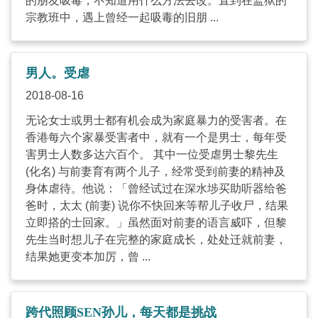
的朋友吸毒，不知道用什么方法去改。直到在监狱的
宗教班中，遇上曾经一起吸毒的旧朋 ...
男人。受虐
2018-08-16
无论女士或男士都有机会成为家庭暴力的受害者。在
香港每六个家暴受害者中，就有一个是男士，每年受
害男士人数多达六百个。 其中一位受虐男士黎先生
(化名) 与前妻育有两个儿子，经常受到前妻的精神及
身体虐待。他说：「曾经试过在深水埗买助听器给爸
爸时，太太 (前妻) 说你不快回来等帮儿子收尸，结果
立即搭的士回家。」虽然面对前妻的语言威吓，但黎
先生当时想儿子在完整的家庭成长，处处迁就前妻，
结果她更变本加厉，曾 ...
跨代照顾SEN孙儿，每天都是挑战