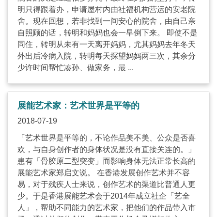
明只得跟着办，申请屋村内由社福机构营运的安老院
舍。现在回想，若非找到一间安心的院舍，由自己亲
自照顾的话，转明和妈妈也会一早倒下来。 即使不是
同住，转明从未有一天离开妈妈，尤其妈妈去年冬天
外出后冷病入院，转明每天探望妈妈两三次，其余分
少许时间帮忙凑孙、做家务，最 ...
展能艺术家：艺术世界是平等的
2018-07-19
「艺术世界是平等的，不论作品美不美、公众是否喜
欢，与自身创作者的身体状况是没有直接关连的。」
患有「骨胶原二型突变」而影响身体无法正常长高的
展能艺术家郑启文说。 在香港发展创作艺术并不容
易，对于残疾人士来说，创作艺术的渠道比普通人更
少。于是香港展能艺术会于2014年成立社企「艺全
人」，帮助不同能力的艺术家，把他们的作品带入市