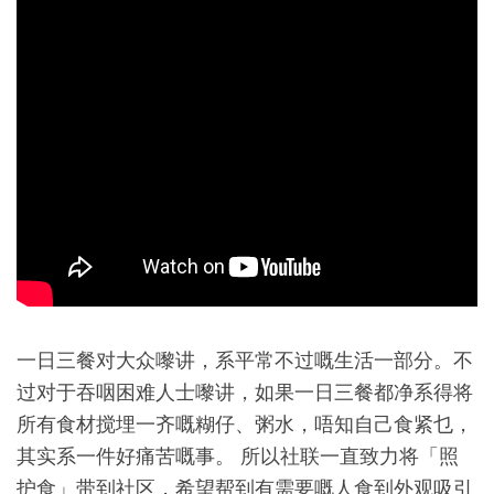
一日三餐对大众嚟讲，系平常不过嘅生活一部分。不
过对于吞咽困难人士嚟讲，如果一日三餐都净系得将
所有食材搅埋一齐嘅糊仔、粥水，唔知自己食紧乜，
其实系一件好痛苦嘅事。 所以社联一直致力将「照
护食」带到社区，希望帮到有需要嘅人食到外观吸引