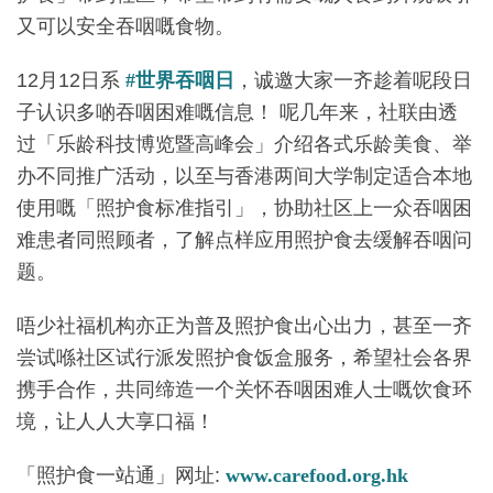
又可以安全吞咽嘅食物。
12月12日系
#世界吞咽日
，诚邀大家一齐趁着呢段日
子认识多啲吞咽困难嘅信息！ 呢几年来，社联由透
过「乐龄科技博览暨高峰会」介绍各式乐龄美食、举
办不同推广活动，以至与香港两间大学制定适合本地
使用嘅「照护食标准指引」，协助社区上一众吞咽困
难患者同照顾者，了解点样应用照护食去缓解吞咽问
题。
唔少社福机构亦正为普及照护食出心出力，甚至一齐
尝试喺社区试行派发照护食饭盒服务，希望社会各界
携手合作，共同缔造一个关怀吞咽困难人士嘅饮食环
境，让人人大享口福！
「照护食一站通」网址:
www.carefood.org.hk