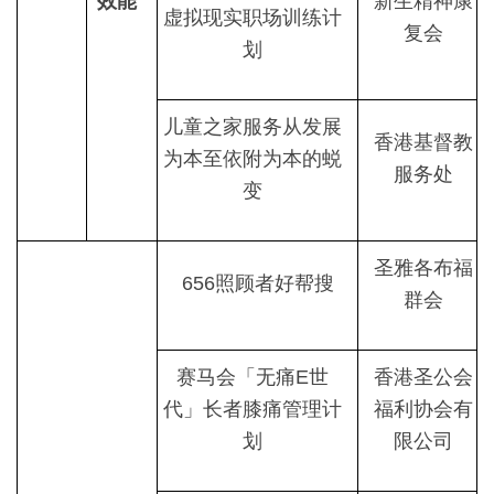
效能
新生精神康
虚拟现实职场训练计
复会
划
儿童之家服务从发展
香港基督教
为本至依附为本的蜕
服务处
变
圣雅各布福
656照顾者好帮搜
群会
赛马会「无痛E世
香港圣公会
代」长者膝痛管理计
福利协会有
划
限公司