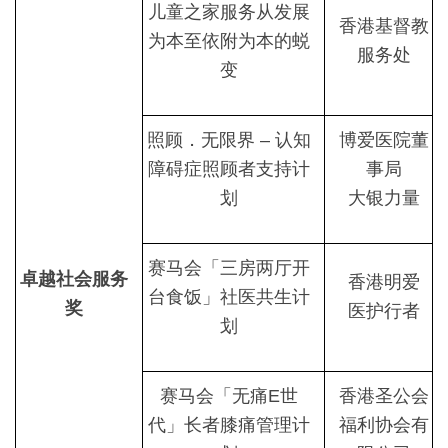
儿童之家服务从发展
香港基督教
为本至依附为本的蜕
服务处
变
照顾．无限界 – 认知
博爱医院董
障碍症照顾者支持计
事局
划
大银力量
赛马会「三房两厅开
卓越社会服务
香港明爱
台食饭」社医共生计
奖
医护行者
划
赛马会「无痛E世
香港圣公会
代」长者膝痛管理计
福利协会有