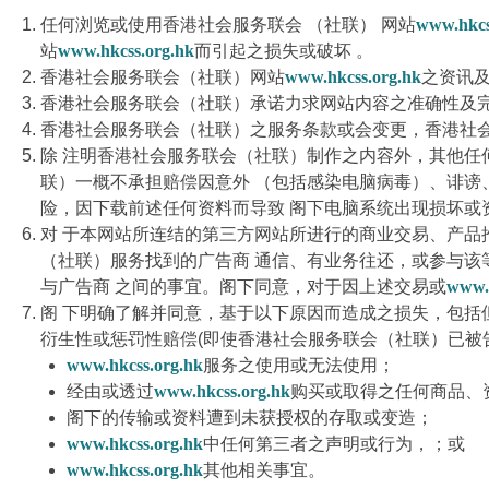
任何浏览或使用香港社会服务联会 （社联） 网站
www.hkcs
站
www.hkcss.org.hk
而引起之损失或破坏 。
香港社会服务联会（社联）网站
www.hkcss.org.hk
之资讯
香港社会服务联会（社联）承诺力求网站内容之准确性及
香港社会服务联会（社联）之服务条款或会变更，香港社会
除 注明香港社会服务联会（社联）制作之内容外，其他任
联）一概不承担赔偿因意外 （包括感染电脑病毒）、诽谤
险，因下载前述任何资料而导致 阁下电脑系统出现损坏或
对 于本网站所连结的第三方网站所进行的商业交易、产
（社联）服务找到的广告商 通信、有业务往还，或参与
与广告商 之间的事宜。阁下同意，对于因上述交易或
www.
阁 下明确了解并同意，基于以下原因而造成之损失，包括
衍生性或惩罚性赔偿(即使香港社会服务联会（社联）已被告
www.hkcss.org.hk
服务之使用或无法使用；
经由或透过
www.hkcss.org.hk
购买或取得之任何商品、
阁下的传输或资料遭到未获授权的存取或变造；
www.hkcss.org.hk
中任何第三者之声明或行为，；或
www.hkcss.org.hk
其他相关事宜。