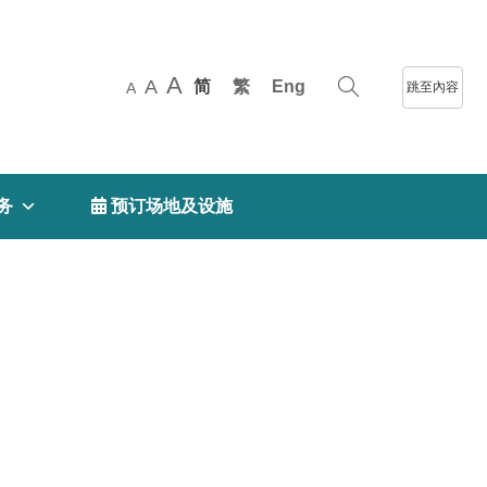
A
A
简
繁
Eng
跳至內容
A
务
 预订场地及设施