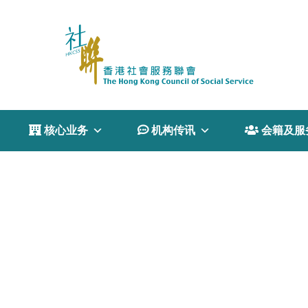
 核心业务
 机构传讯
 会籍及服