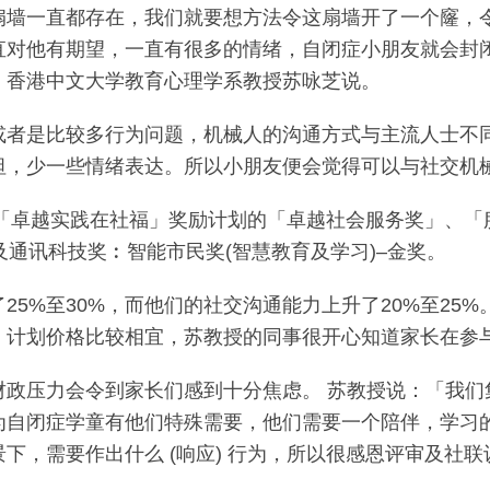
扇墙一直都存在，我们就要想方法令这扇墙开了一个窿，
直对他有期望，一直有很多的情绪，自闭症小朋友就会封
」香港中文大学教育心理学系教授苏咏芝说。
或者是比较多行为问题，机械人的沟通方式与主流人士不
坦，少一些情绪表达。所以小朋友便会觉得可以与社交机
「卓越实践在社福」奖励计划的「卓越社会服务奖」、「服务
及通讯科技奖︰智能市民奖(智慧教育及学习)–金奖。
5%至30%，而他们的社交沟通能力上升了20%至25
外，计划价格比较相宜，苏教授的同事很开心知道家长在参
财政压力会令到家长们感到十分焦虑。 苏教授说：「我们
为自闭症学童有他们特殊需要，他们需要一个陪伴，学习
下，需要作出什么 (响应) 行为，所以很感恩评审及社