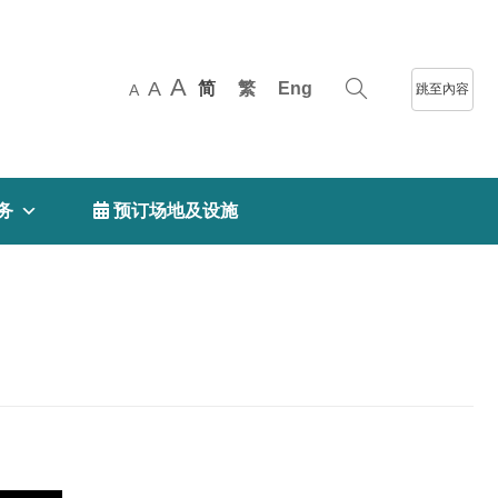
A
A
简
繁
Eng
跳至內容
A
务
 预订场地及设施