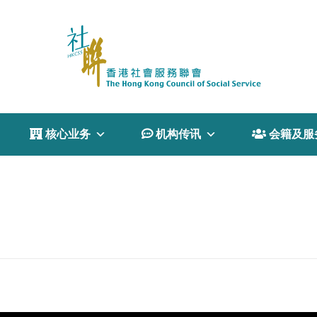
 核心业务
 机构传讯
 会籍及服