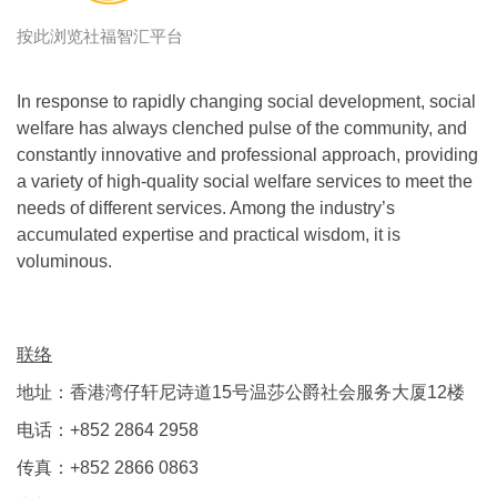
按此浏览社福智汇平台
In response to rapidly changing social development, social
welfare has always clenched pulse of the community, and
constantly innovative and professional approach, providing
a variety of high-quality social welfare services to meet the
needs of different services. Among the industry’s
accumulated expertise and practical wisdom, it is
voluminous.
联络
地址：香港湾仔轩尼诗道15号温莎公爵社会服务大厦12楼
电话：+852 2864 2958
传真：+852 2866 0863