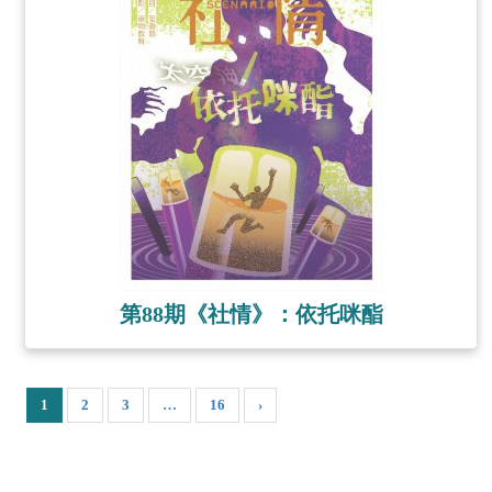
第88期《社情》：依托咪酯
1
2
3
…
16
›