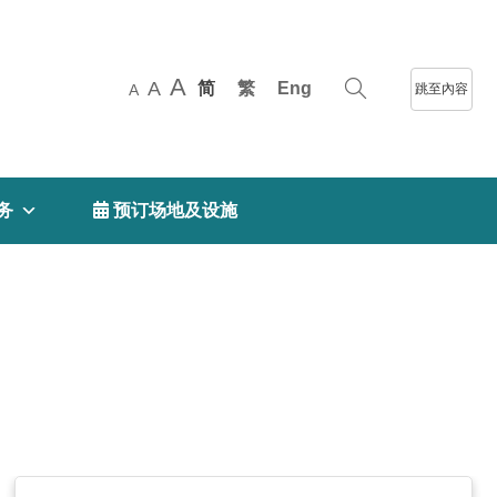
A
A
简
繁
Eng
跳至內容
A
务
 预订场地及设施