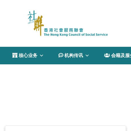
 核心业务
 机构传讯
 会籍及服