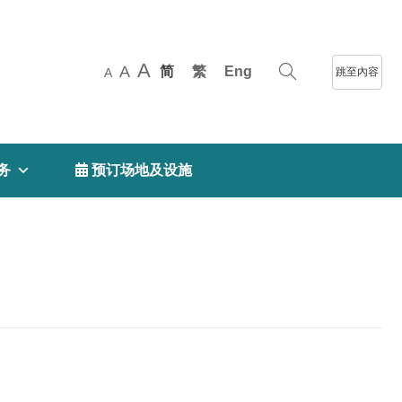
A
A
简
繁
Eng
跳至內容
A
务
 预订场地及设施