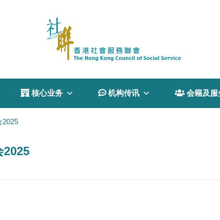
 核心业务
 机构传讯
 会籍及服
025
025