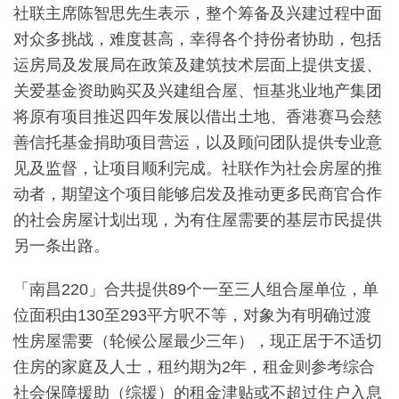
社联主席陈智思先生表示，整个筹备及兴建过程中面
对众多挑战，难度甚高，幸得各个持份者协助，包括
运房局及发展局在政策及建筑技术层面上提供支援、
关爱基金资助购买及兴建组合屋、恒基兆业地产集团
将原有项目推迟四年发展以借出土地、香港赛马会慈
善信托基金捐助项目营运，以及顾问团队提供专业意
见及监督，让项目顺利完成。社联作为社会房屋的推
动者，期望这个项目能够启发及推动更多民商官合作
的社会房屋计划出现，为有住屋需要的基层市民提供
另一条出路。
「南昌220」合共提供89个一至三人组合屋单位，单
位面积由130至293平方呎不等，对象为有明确过渡
性房屋需要（轮候公屋最少三年），现正居于不适切
住房的家庭及人士，租约期为2年，租金则参考综合
社会保障援助（综援）的租金津贴或不超过住户入息