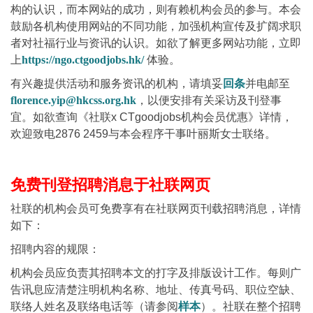
构的认识，而本网站的成功，则有赖机构会员的参与。本会
鼓励各机构使用网站的不同功能，加强机构宣传及扩阔求职
者对社福行业与资讯的认识。如欲了解更多网站功能，立即
上
https://ngo.ctgoodjobs.hk/
体验。
有兴趣提供活动和服务资讯的机构，请填妥
回条
并电邮至
florence.yip@hkcss.org.hk
，以便安排有关采访及刊登事
宜。如欲查询《社联x CTgoodjobs机构会员优惠》详情，
欢迎致电2876 2459与本会程序干事叶丽斯女士联络。
免费刊登招聘消息于社联网页
社联的机构会员可免费享有在社联网页刊载招聘消息，详情
如下：
招聘内容的规限：
机构会员应负责其招聘本文的打字及排版设计工作。每则广
告讯息应清楚注明机构名称、地址、传真号码、职位空缺、
联络人姓名及联络电话等（请参阅
样本
）。社联在整个招聘