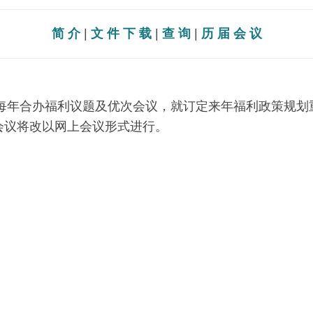
简 介
|
文 件 下 载
|
查 询
|
历 届 会 议
过每年合办福利议题及优次会议，就订定来年福利政策规
会议将改以网上会议形式进行。