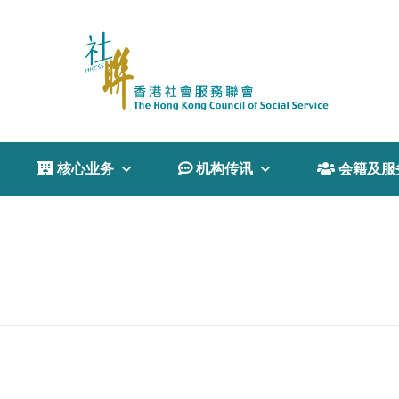
 核心业务
 机构传讯
 会籍及服