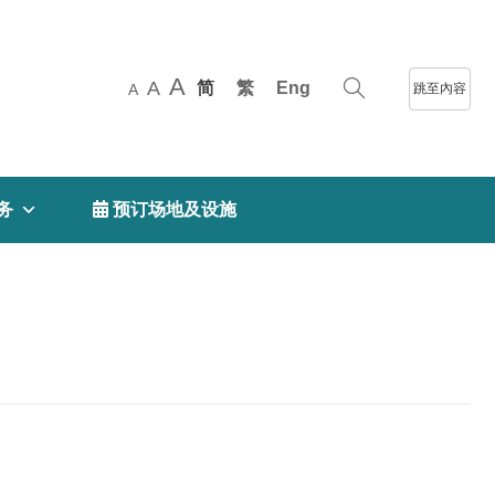
A
A
简
繁
Eng
跳至內容
A
务
 预订场地及设施