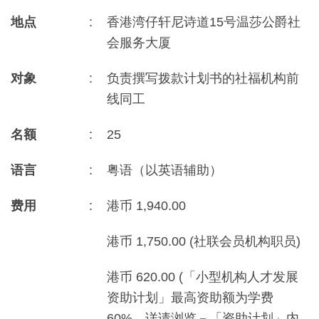
地点
:
香港湾仔轩尼诗道15号温莎公爵社
会服务大厦
对象
:
负责撰写拨款计划书的社福机构前
线同工
名额
:
25
语言
:
粤语（以英语辅助）
费用
:
港币 1,940.00
港币 1,750.00 (社联会员机构职员)
港币 620.00 (「小型机构人才发展
资助计划」最高资助额为学费
60%，详请浏览－「资助计划」内