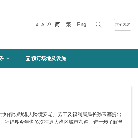
A
A
简
繁
Eng
跳至內容
A
务
 预订场地及设施
讨如何协助港人跨境安老。劳工及福利局局长孙玉菡提出
。 社福界今年也多次往返大湾区城巿考察，进一步了解当