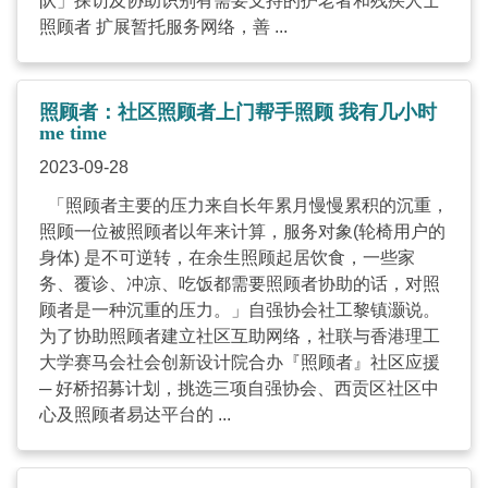
队」探访及协助识别有需要支持的护老者和残疾人士
照顾者 扩展暂托服务网络，善 ...
照顾者：社区照顾者上门帮手照顾 我有几小时
me time
2023-09-28
「照顾者主要的压力来自长年累月慢慢累积的沉重，
照顾一位被照顾者以年来计算，服务对象(轮椅用户的
身体) 是不可逆转，在余生照顾起居饮食，一些家
务、覆诊、冲凉、吃饭都需要照顾者协助的话，对照
顾者是一种沉重的压力。」自强协会社工黎镇灏说。
为了协助照顾者建立社区互助网络，社联与香港理工
大学赛马会社会创新设计院合办『照顾者』社区应援
─ 好桥招募计划，挑选三项自强协会、西贡区社区中
心及照顾者易达平台的 ...