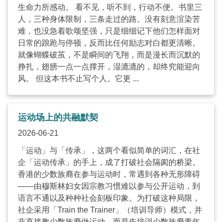
生命力所感动。 看不见，听不到，行动不便。书里三
人，三种身体限制，三条走过的路。没有刻意渲染苦
难，也没急着歌颂坚强，只是细细记下他们怎样面对
日常的踉跄与停顿，反而比任何励志对白都更清晰。
就像蝴蝶破茧，不是瞬间的飞翔，而是漫长而沉默的
挣扎，翅膀一点一点撑开，湿漉漉的，却终究能迎向
风。 但这本书不止写个人。它更 ...
运动场上的共融默契
2026-06-21
「运动」与「传承」，这两个看似简单的词汇，在社
企「运动传承」的手上，成了打破社会隔阂的桥梁。
香港的少数族裔在参与运动时，常遇到各种无形障碍
——由穆斯林妇女因宗教习惯难以参与公开运动，到
语言不通以及种种社会刻板印象。为打破这种局限，
社企采用「Train the Trainer」（培训导师）模式，并
非直接教少数族裔做运动，而是先培训少数族裔青年