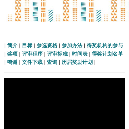
|
简介
|
目标
|
参选资格
|
参加办法
|
得奖机构的参与
|
奖项
|
评审程序
|
评审标准
|
时间表
|
得奖计划名单
|
鸣谢
|
文件下载
|
查询
|
历届奖励计划
|