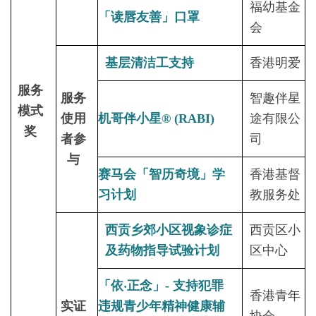
福幼基金
「读唇友善」口罩
会
基层清洁工支持
香港明爱
服务
服务
智趣伴星
模式
使用
机哥伴小星® (RABI)
途有限公
奖
者参
司
与
赛马会「智历奇境」学
香港基督
习计划
教服务处
西贡乡郊小区视象诊症
西贡区小
及药物指导试验计划
区中心
「依‧正念」- 支持犯罪
香港青年
实证
违规青少年精神健康辅