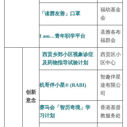
福幼基金
「读唇友善」口罩
会
圣雅各布
I am…青年职学平台
福群会
西贡乡郊小区视象诊症
西贡区小
及药物指导试验计划
区中心
智趣伴星
机哥伴小星® (RABI)
途有限公
创新
司
意念
赛马会「智历奇境」学
香港基督
习计划
教服务处