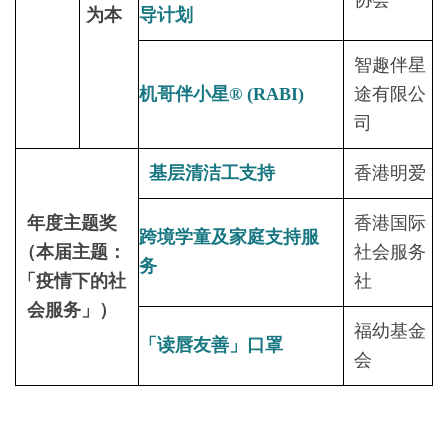
协会
为本
导计划
智趣伴星
机哥伴小星® (RABI)
途有限公
司
基层清洁工支持
香港明爱
年度主题奖
香港国际
跨境学童及家庭支持服
（本届主题：
社会服务
务
「疫情下的社
社
会服务」）
福幼基金
「读唇友善」口罩
会