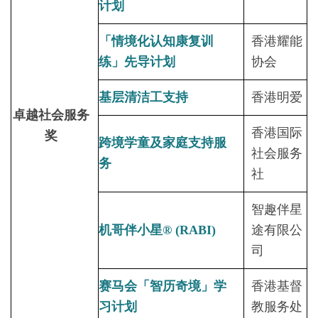
计划
「情境化认知康复训
香港耀能
练」先导计划
协会
基层清洁工支持
香港明爱
卓越社会服务
香港国际
奖
跨境学童及家庭支持服
社会服务
务
社
智趣伴星
机哥伴小星® (RABI)
途有限公
司
赛马会「智历奇境」学
香港基督
习计划
教服务处