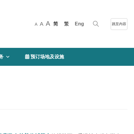
A
A
简
繁
Eng
跳至內容
A
务
 预订场地及设施