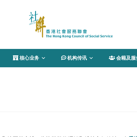
 核心业务
 机构传讯
 会籍及服