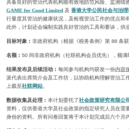
具备良好的管治代表机构能有效地防范风险、监测绩
GAME for Good Limited
及
香港大学公民社会与治理
行量度其管治的健康状况，及检视管治工作的优点和
此外，计划还会编制实践良好管治的工具和要诀，供
目标对象︰
非政府机构（根据《税务条例》第 88 
名额︰
50 间非政府机构（社联机构会员优先），额
结果发布及后续活动︰
每间参与机构均获发一份
内容
派代表出席简介会及工作坊，以协助机构理解管治工
上载至
社联网站
。
数据收集及处理︰
本计划委托了
社会政策研究有限公
资料，仅供香港大学及社会政策的指定研究人员在需
身份的资料。所有问卷回复将于本计划完成后六个月