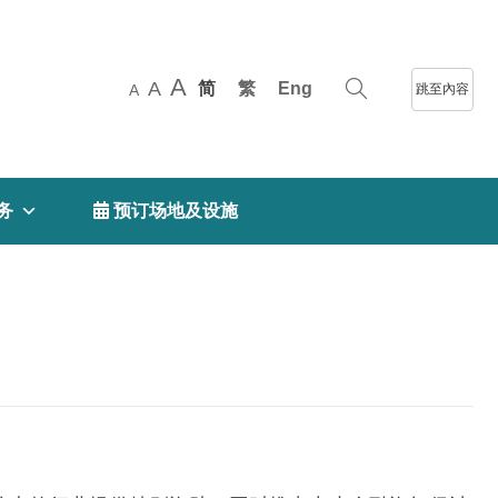
A
A
简
繁
Eng
跳至內容
A
务
 预订场地及设施