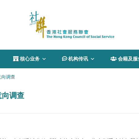
 核心业务
 机构传讯
 会籍及服
意向调查
意向调查