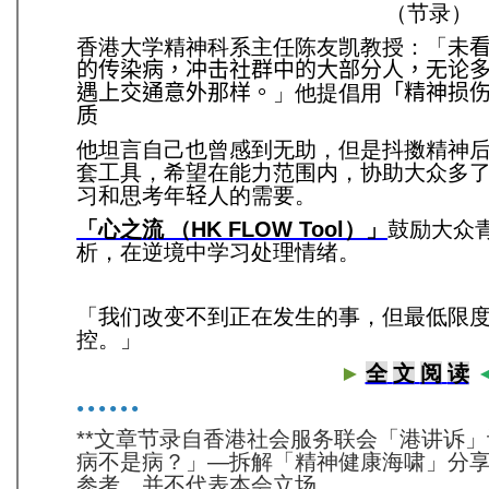
（节录
香港大学精神科系主任陈友凯教授：「未
的传染病，冲击社群中的大部分人，无论
遇上交通意外那样。
」他提倡用
「精神损
质
他坦言自己也曾感到无助，但是抖擞精神
套工具，希望在能力范围内，协助大众多
习和思考年
轻
人的需要。
「心之流
（HK FLOW Tool
）」
鼓励大众
析，在逆境中学习处理情绪。
「我们改变不到正在发生的事，但最低限
控。」
►
全
文
阅
读
● ● ● ● ● ●
**
文章节录自香港社会服务联会「港讲诉」计
病不是病？」—拆解「精神健康海啸」分
参考，并不代表本会立场。