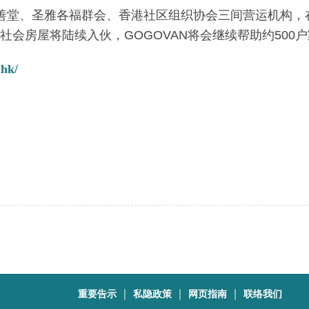
龙乐善堂、圣雅各福群会、香港社区组织协会三间营运机构，
他社会房屋将陆续入伙，GOGOVAN将会继续帮助约500
.hk/
｜
｜
｜
重要告示
私隐政策
网页指南
联络我们