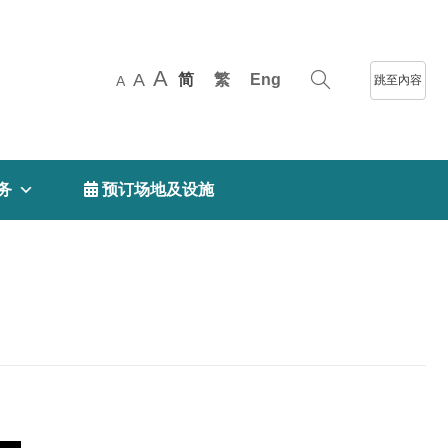
A
A
简
繁
Eng
跳至內容
A
务
 预订场地及设施