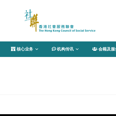
 核心业务
 机构传讯
 会籍及服