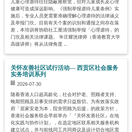
儿童心理虐待往往隐蔽难察觉，但对儿童成长及心理
健康可造成深远影响。《强制举报虐待儿童条例》实
施后，专业人员更需要准确理解心理虐待的法律涵义
及举报门坎。目前有关个案的识别和通报之间存在落
差，本培训将协助社工厘清强制举报「心理虐待」的
门坎及相关法律课题。 🎯庄耀洸律师（香港教育大学
高级讲师）将从法律角度 ...
关怀友善社区试行活动— 西贡区社会服务
实务培训系列
2026-07-30
随着香港人口超高龄化，社会对护老、照顾者支持、
晚期照顾及后事安排的需求日益殷切。为有效落实政
府「居家安老为本，院舍照顾为后援」的政策方针，
香港社会服务联会早前举办「『关怀友善社区』在地
化实践与协作计划」，在选定地区联系相关服务机构
建立试点，并与前线同工共同商议及设计切合地区需