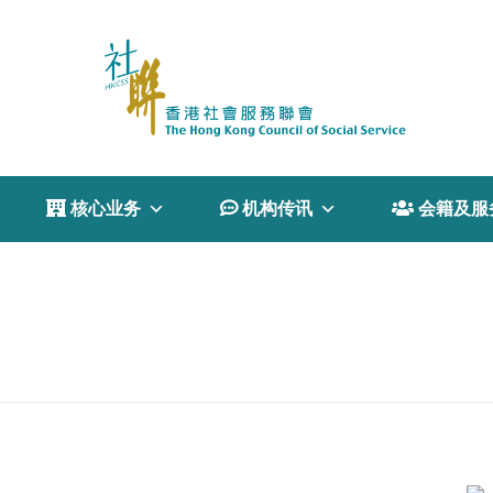
 核心业务
 机构传讯
 会籍及服