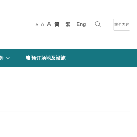
A
A
简
繁
Eng
跳至內容
A
务
 预订场地及设施