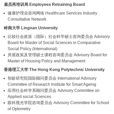
雇员再培训局 Employees Retraining Board
健康护理业咨询网络 Healthcare Services Industry
Consultative Network
岭南大学 Lingnan University
比较社会政策（国际）社会科学硕士咨询委员会 Advisory
Board for Master of Social Sciences in Comparative
Social Policy (International)
房屋政策及管理硕士课程咨询委员会 Advisory Board for
Master of Housing Policy and Management
香港理工大学 The Hong Kong Polytechnic University
智龄研究院国际顾问委员会 International Advisory
Committee of Research Institute for Smart Ageing
应用社会科学系顾问委员会 Advisory Committee on
Applied social Sciences
眼科视光学院咨询委员会 Advisory Committee for School
of Optometry