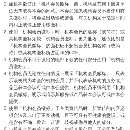
如机构欲使用「机构会员徽标」前，机构及其属下服务单
位无需取得本会的同意。本会如知悉机构会员不当使用有
关徽标时，将会发出劝谕或警告，有关机构须于指定时间
内纠正或停止使用该徽标。
使用「机构会员徽标」时，机构会员的名称（或简称）或
其机构徽标须较「机构会员徽标」更为显著，建议比例是
「机构会员徽标」的面积应不超出会员机构名称（或简
称）或其机构徽标所占面积的60%。
机构会员不可于发出的电邮下款的任何部分使用「机构会
员徽标」。
机构会员无论在任何情况下展示「机构会员徽标」，只表
示该机构为本会的机构会员，并不代表该机构的服务或产
品已获本会认可或由本会提供。机构会员不得利用「机构
会员徽标」明示或暗示其服务或产品获本会认可或由本会
提供。
使用「机构会员徽标」于各类宣传品时，所宣传的内容必
须合法及非出于不良动机，且不可具有不健康的意识，或
是含有不确、欺诈、诽谤、歧视或侮辱他人的成分。
与机构会员有关连的公司，包括其母公司、子公司及/ 或