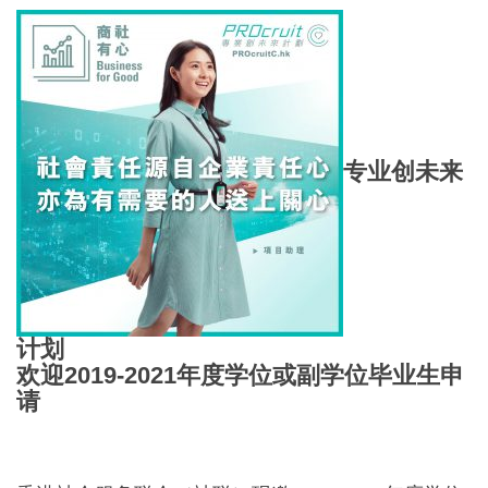
专业创未来
计划
欢迎
2019-2021
年
度
学位或副学位毕业生申
请