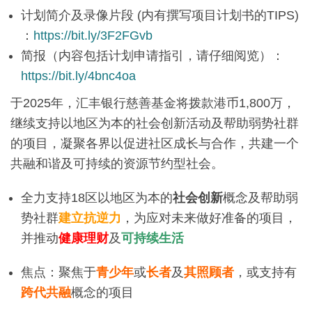
计划简介及录像片段 (内有撰写项目计划书的TIPS)
：
https://bit.ly/3F2FGvb
简报（内容包括计划申请指引，请仔细阅览）：
https://bit.ly/4bnc4oa
于2025年，汇丰银行慈善基金将拨款港币1,800万，
继续支持以地区为本的社会创新活动及帮助弱势社群
的项目，凝聚各界以促进社区成长与合作，共建一个
共融和谐及可持续的资源节约型社会。
全力支持18区以地区为本的
社会创新
概念及帮助弱
势社群
建立抗逆力
，为应对未来做好准备的项目，
并推动
健康理财
及
可持续生活
焦点：聚焦于
青少年
或
长者
及
其照顾者
，或支持有
跨代共融
概念的项目