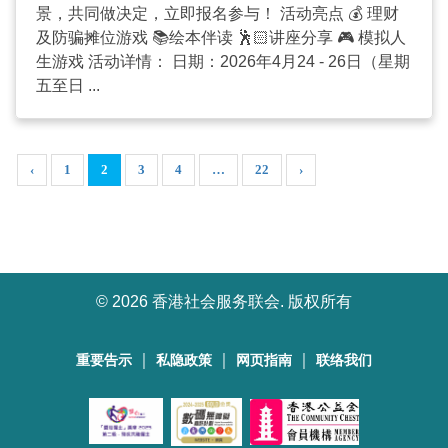
景，共同做决定，立即报名参与！ 活动亮点 💰 理财
及防骗摊位游戏 📚绘本伴读 🕺🏻讲座分享 🎮 模拟人
生游戏 活动详情： 日期：2026年4月24 - 26日（星期
五至日 ...
‹
1
2
3
4
…
22
›
©
2026 香港社会服务联会. 版权所有
｜
｜
｜
重要告示
私隐政策
网页指南
联络我们