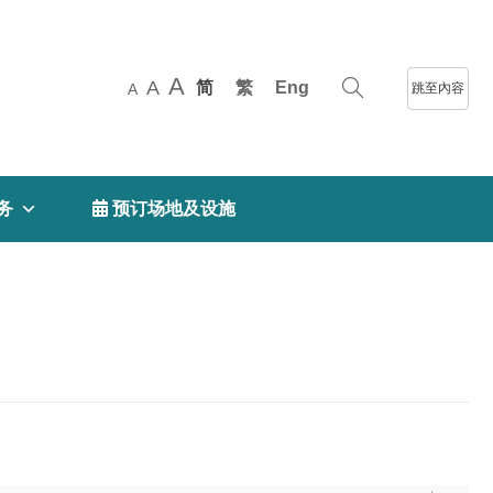
A
A
简
繁
Eng
跳至內容
A
务
 预订场地及设施