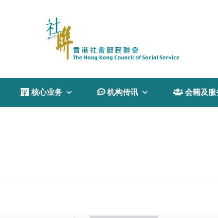
 核心业务
 机构传讯
 会籍及服