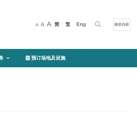
A
A
简
繁
Eng
跳至內容
A
务
 预订场地及设施