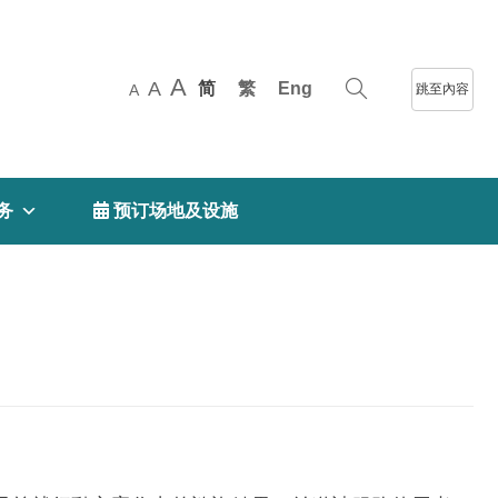
A
A
简
繁
Eng
跳至內容
A
务
 预订场地及设施