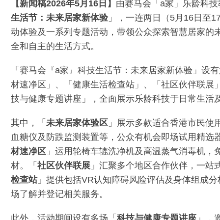
【新闻稿2026年5月16日】
由赛马会「a家」乐龄科技
生活节：未来居家新体验
」，一连两日（5月16日至
动体验及一系列专题活动，带领公众探索智慧居家的
全和自主的生活方式。
「赛马会『a家』科技生活节：未来居家新体验」设
材速净区」、「健康生活检查站」、「社区伙伴联展
技与健康专题讲座」，全面展示乐龄科技于日常生活
其中，「
未来居家体验区
」展示多款适合香港市民使
血糖仪及防跌监测装置等，公众有机会即场试用精选
材速净区
」运用轮椅车辘洗净机及高温蒸气消毒机，
材。「
社区伙伴联展
」汇聚多个地区合作伙伴，一站
检查站
」提供包括VR认知障碍风险评估及身体组成
场了解并登记相关服务。
此外，活动期间设有多场「
科技与健康专题讲座
」，