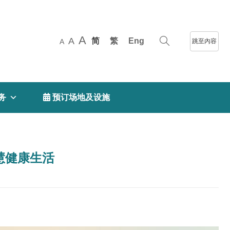
A
A
简
繁
Eng
跳至內容
A
务
 预订场地及设施
慧健康生活