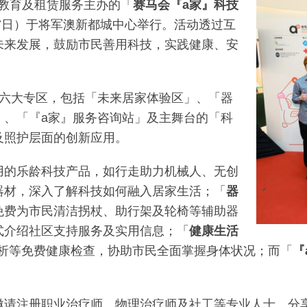
教育及租赁服务主办的「
赛马会『
a
家』科技
17日）于将军澳新都城中心举行。活动透过互
未来发展，鼓励市民善用科技，实践健康、安
有六大专区，包括「未来居家体验区」、「器
」、「『a家』服务咨询站」及主舞台的「科
及照护层面的创新应用。
用的乐龄科技产品，如行走助力机械人、无创
器材，深入了解科技如何融入居家生活；「
器
免费为市民清洁拐杖、助行架及轮椅等辅助器
式介绍社区支持服务及实用信息；「
健康生活
分析等免费健康检查，协助市民全面掌握身体状况；而「
『
邀请注册职业治疗师、物理治疗师及社工等专业人士，分