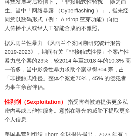
科技发展与后疫情下，「非接触式性骚扰」 随之而
生。当中「网络暴露 （Cyberflashing ）」，指未经
同意以数码形式（例： Airdrop 蓝芽功能）向他
人传播个人或经人工智能合成的不雅照。
据风雨兰性暴力 《风雨兰个案回溯研究统计报告
2019-2023》，期间有关「非接触式性侵」个案占性
暴力总个案的23%，较2014 年至2018 年的10.3% 高
一倍多，当中影像性暴力求助个案录得304 宗，占
「非接触式性侵」整体个案近70%，45% 的侵犯者
为事主亲密伴侣。
性剥削（Sexploitation）
指受害者被迫提供更多私
密内容或其他性服务。意指在曝光的威胁下提取更多
个人信息。
美国非营利组织 Thorn 全球报告指出，2023 年有 1