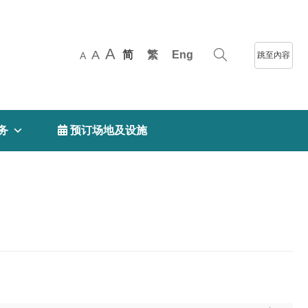
A
A
简
繁
Eng
跳至內容
A
务
 预订场地及设施