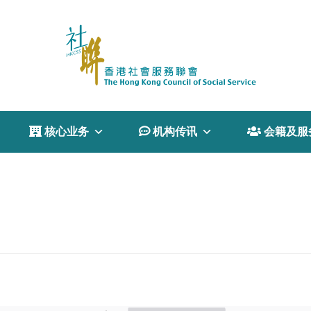
 核心业务
 机构传讯
 会籍及服