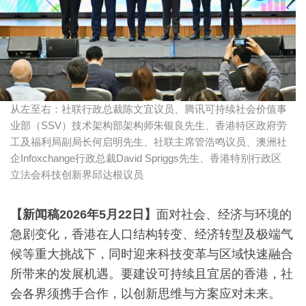
从左至右：社联行政总裁陈文宜议员、腾讯可持续社会价值事
业部（SSV）技术架构部架构师朱银良先生、香港特区政府劳
工及福利局副局长何启明先生、社联主席管浩鸣议员、澳洲社
企Infoxchange行政总裁David Spriggs先生、香港特别行政区
立法会科技创新界邱达根议员
【新闻稿
2026
年
5
月
22
日】
面对社会、经济与环境的
急剧变化，香港在人口结构转变、经济转型及极端气
候等重大挑战下，同时迎来科技变革与区域快速融合
所带来的发展机遇。要建设可持续且宜居的香港，社
会各界须携手合作，以创新思维与方案应对未来。