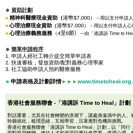
資助計劃
🍀
精神科醫療現金資助（
港幣$7,000）
■
－用以支付申請
心理治療現金資助
港幣$7,000）
■
（
－用以支付申請人心
心理治療義務服務
（
4
至
8
節）
■
－
由「港講訴 Time to
簡單申請程序
🍀
1. 申請人經社工轉介提交簡單申請表
2. 快速審核，發放資助/配對
義務心理學家
3. 社工協助申請人預約醫療服務
申請表格及計劃詳情
www.timetoheal.org
►
►
►
►
香港社會服務聯會 -「港講訴 Time to Heal」計劃
對話重要，尤其在社會轉變的浪潮下，讓處身漩渦中的人、
聆聽彼此，梳理思緒，互相學習，沉著應對危機與挑戰。
香港社會服務聯會「港講訴 Time to Heal」計劃，以
面對世局轉變，連結人才和資源回應社會需要，處理心理、