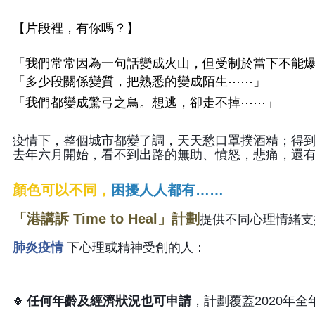
【片段裡，有你嗎？】
「
我們常常因為一句話變成火山，但受制於當下不能
「多少段關係變質，把熟悉的變成陌生
⋯⋯
」
「
我們都變成驚弓之鳥。想逃，卻走不掉
⋯⋯
」
疫情下，整個城市都變了調，天天愁口罩撲酒精；得
去年六月開始，看不到出路的無助、憤怒，悲痛，還
顏色可以不同，
困擾人人都有
……
「港講訴
Time to Heal
」計劃
提供不同心理情緒支
肺炎疫情
下心理或精神受創的人：
任何年齡及經濟狀況也可申請
，計劃覆蓋
2020
年全
🍀