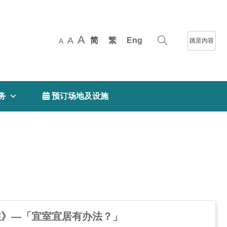
A
A
简
繁
Eng
跳至內容
A
务
 预订场地及设施
讲住》—「宜室宜居有办法？」