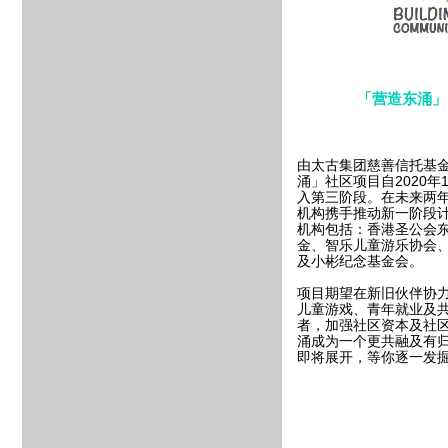
「营造东涌」
由太古集团慈善信托基
涌」社区项目自2020年
入第三阶段。在未来两
机构携手推动新一阶段
机构包括：香港圣公会
金、智乐儿童游乐协会
及小彬纪念基金会。
项目期望在新旧伙伴协
儿童游戏、青年就业及
者，加强社区资本及社
涌成为一个更共融及有
即将展开，等你逐一发