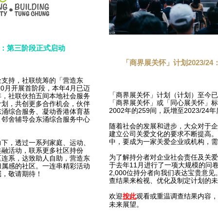
：第三阶段正式启动
「商界展关怀」计划2023/2
金支持，社联统筹的「营造东
10月开展首阶段，本年4月已迈
「商界展关怀」计划（计划）至今已
年，社联伙拍五间本地社会服务
「商界展关怀」或「同心展关怀」标
计划，共创更多合作机会，伙伴
2002年的259间，跃增至2023/24年
东涌综合服务、凝动香港体育基
、邻舍辅导会东涌综合服务中心
随着社会的发展和进步，大众对于企
建立公司关爱文化的要求不断提高。
中，要成为一家关爱企业或机构，需
力下，透过一系列家庭、运动、
共融活动，联系更多社区持份
为了解持分者对企业社会责任及关爱
区连系，达致助人自助，营造东
于去年11月进行了一项大规模的问
归属感的社区。一连串精彩活动
2,000位持分者向我们表达宝贵意
掘，敬请期待！
查结果来检视、优化及制定计划的未
欢迎
观看或重温调查结果内容，
按此
未来展望。