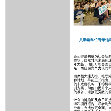
共助副学位青年适
还记得最初成为社会新
职场，自然对未来感到
年尤甚，他们可能会因
足，而自感竞争力较同
由摩根大通支持、社联
称计划）早前正式推出
的非政府机构（下称机
训方案，助他们提升个
的准备，迎接更宽敞的
计划由博施汇及点子汇
请和项目报告，后者则
分者，令成效更全面。