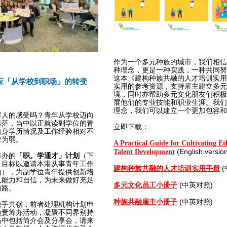
作为一个多元种族的城市，我们相信
种理念，更是一种实践，一种共同努
这本《建构种族共融的人才培训实用
应「从学校到职场」的转变
实用的参考资源，支持雇主建立多元
境，同时亦帮助多元文化朋友们积极
展他们的专业技能和职业生涯。我们
理念，我们可以建立一个更加包容和
鲜人的感受吗？青年从学校迈向
迷茫，当中以正就读副学位的青
立即下载：
自身学历情况及工作经验相对不
辈为弱。
A Practical Guide for Cultivating Et
(English versio
Talent Development
筹办的
「职。学通才」计划
（下
。目标以邀请本港从事青年工作
(
建构种族共融的人才培训实用手册
构），为副学位青年提供创新培
人能力和自信，为未来做好充足
(中英对照)
多元文化员工小册子
前路。
(中英对照)
种族共融雇主小册子
携手共创，前者处理机构计划申
负责筹办活动，凝聚不同界别持
当中包括简介会及分享会，请来