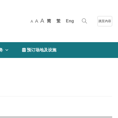
A
A
简
繁
Eng
跳至內容
A
务
 预订场地及设施