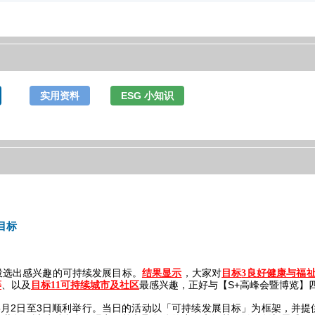
实用资料
ESG 小知识
目标
投选出感兴趣的可持续发展目标。
，大家对
结果显示
目标
3良好健康与福
、以及
最感兴趣，正好与【S+高峰会暨博览】
等
目标11可持续城市及社区
5月2日至3日顺利举行。当日的活动以「可持续发展目标」为框架，并提