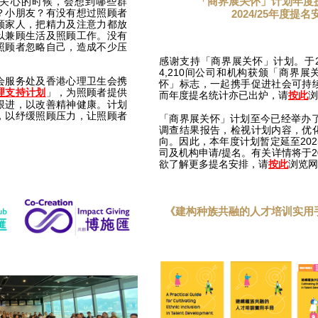
「商界展关怀」计划年度
关心的时候，会想到哪些群
？小朋友？有没有想过照顾者
2024/25年度提名
顾家人，把精力及注意力都放
以兼顾生活及照顾工作。没有
照顾者忽略自己，造成不少压
感谢支持「商界展关怀」计划。于20
4,210间公司和机构获颁「商界
会服务处及香港心理卫生会携
怀」标志，一起携手促进社会可持
」，为照顾者提供
理支持计划
而年度提名统计亦已出炉，请
浏
按此
跟进，以改善精神健康。计划
，以纾缓照顾压力，让照顾者
「商界展关怀」计划至今已经举办了
。
调查结果报告，检视计划内容，优
向。因此，本年度计划暂定延至20
司及机构申请/提名。有关详情将于2
欲了解更多提名安排，请
浏览网
按此
《建构种族共融的人才培训实用