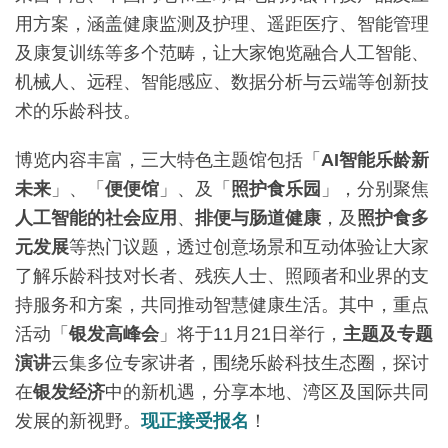
用方案，涵盖健康监测及护理、遥距医疗、智能管理
及康复训练等多个范畴，让大家饱览融合人工智能、
机械人、远程、智能感应、数据分析与云端等创新技
术的乐龄科技。
博览内容丰富，三大特色主题馆包括「
AI
智能乐龄新
未来
」、「
便便馆
」、及「
照护食乐园
」，分别聚焦
人工智能的社会应用
、
排便与肠道健康
，及
照护食多
元发展
等热门议题，透过创意场景和互动体验让大家
了解乐龄科技对长者、残疾人士、照顾者和业界的支
持服务和方案，共同推动智慧健康生活。其中，重点
活动「
银发高峰会
」将于11月21日举行，
主题及专题
演讲
云集多位专家讲者，围绕乐龄科技生态圈，探讨
在
银发经济
中的新机遇，分享本地、湾区及国际共同
发展的新视野。
现正接受报名
！