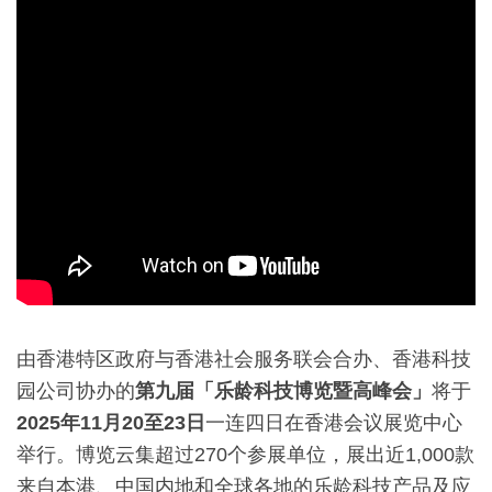
由香港特区政府与香港社会服务联会合办、香港科技
园公司协办的
第九届「乐龄科技博览暨高峰会」
将于
2025
年
11
月
20
至
23
日
一连四日在香港会议展览中心
举行。博览云集超过270个参展单位，展出近1,000款
来自本港、中国内地和全球各地的乐龄科技产品及应