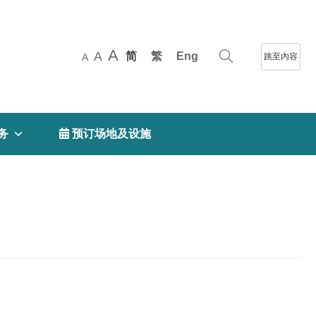
A
A
简
繁
Eng
跳至內容
A
务
 预订场地及设施