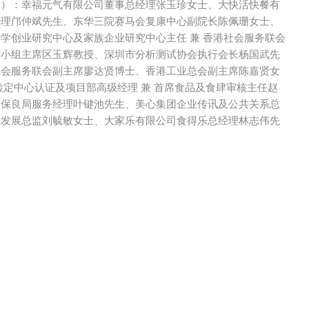
起）：幸福元气有限公司董事总经理张玉珍女士、大快活快餐有
经理邝仲斌先生、东华三院赛马会复康中心副院长陈佩珊女士、
学创业研究中心及家族企业研究中心主任 兼 香港社会服务联会
责小组主席区玉辉教授、深圳市分析测试协会执行会长杨国武先
社会服务联会副主席廖达贤博士、香港工业总会副主席陈嘉贤女
检定中心认证及项目部高级经理 兼 首席食品及食肆审核主任赵
、保良局服务经理叶键池先生、美心集团企业传讯及公共关系总
续发展总监刘毓敏女士、大家乐有限公司食得乐总经理林志伟先