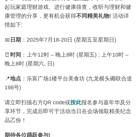
起玩家庭理财游戏、进行健康筛查，收听与理财和健
康管理的分享，更有机会获得
不同精美礼物
!
活动详
情如下:
📅
日期
：2025年7月18-20日 (星期五至星期日)
⏰
时间
：上午12时 – 晚上8时 (星期五) ; 上午10时 –
晚上8时 (星期六, 日)
📍
地点
：乐富广场1楼平台美食坊 (九龙横头磡联合道
198号)
请立即扫描右方QR code或
按此
报名参与嘉年华及分
享环节，完成后即可于活动当日在会场领取精美纪念
品乙份！
期待各位踊跃参与
!