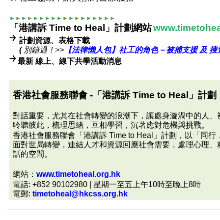
►
►
►
►
►
►
►
►
►
►
►
►
►
►
►
►
►
►
「港講訴 Time to Heal」計劃網站
www.timetohea
￫
計劃資源、表格下載
(
別錯過！>>
【法律懶人包】社工的角色－被捕支援
及
搜
￫
最新 線上、線下共學活動消息
香港社會服務聯會 -「港講訴 Time to Heal」計劃
對話重要，尤其在社會轉變的浪潮下，讓處身漩渦中的人、
聆聽彼此，梳理思緒，互相學習，沉著應對危機與挑戰。
香港社會服務聯會「港講訴 Time to Heal」計劃，以
面對世局轉變，連結人才和資源回應社會需要，處理心理、
話的空間。
網站：
www.timetoheal.org.hk
電話: +852 90102980 | 星期一至五上午10時至晚上8時
電郵:
timetoheal@hkcss.org.hk