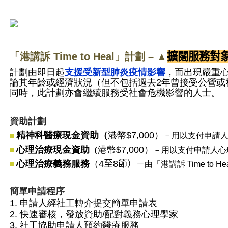
擴闊服務對
「港講訴
Time to Heal
」計劃 – ▲
計劃由即日起
支援
受新型肺炎疫情影響
，而出現嚴重
論其年齡或經濟狀況（但不包括過去2年曾接受公營或
同時，此計劃亦會繼續服務受社會危機影響的人士。
資助計劃
精神科醫療現金資助（
港幣$7,000）
■
－用以支付申請
心理治療現金資助
港幣$7,000）
■
（
－用以支付申請人心
心理治療義務服務
（
4
至
8
節）
■
－
由「港講訴 Time to
簡單申請程序
1.
申請人經社工轉介提交簡單申請表
2.
快速審核，發放資助/配對
義務心理學家
3.
社工協助申請人預約醫療服務