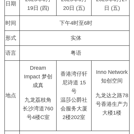
日期
19日 (四)
20日 (五)
日 (五)
时间
下午4时至6时
形式
实体
语言
粤语
Dream
Inno Network
香港湾仔轩
Impact 梦创
知创空间
尼诗道 15
成真
号
地点
九龙达之路78
九龙荔枝角
温莎公爵社
号香港生产力
长沙湾道760
会服务大厦
大楼1楼
号4楼C室
2楼202室