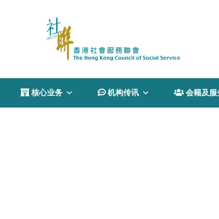
 核心业务
 机构传讯
 会籍及服