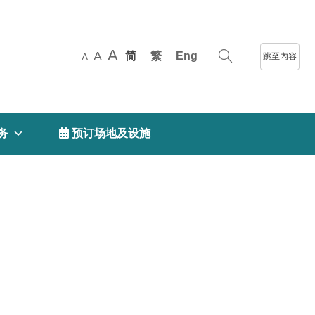
A
A
简
繁
Eng
跳至內容
A
务
 预订场地及设施