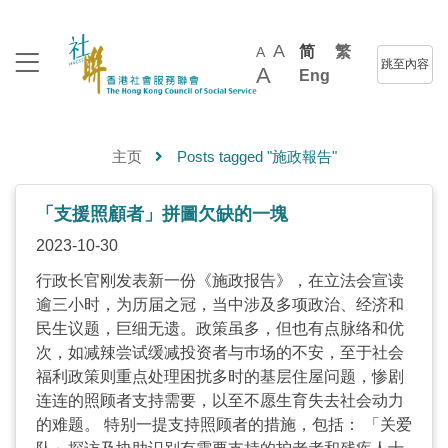
A
简
繁
A
跳至內容
A
Eng
主页
Posts tagged "施政報告"
「支援照顧者」拼圖欠缺的一塊
2023-10-30
行政长官刚发表新一份《施政报告》，在立法会宣读
逾三小时，为历届之冠，当中涉及多项政治、经济和
民生议题，巨细无遗。政策虽多，但也有点脉络和优
次，如减辣尝试缓减投资者与巿场的不安，至于社会
福利政策则重点处理困扰多时的基层住屋问题，惨剧
连连的照顾者支持需要，以至不愿生育失去社会动力
的难题。 特别一提支持照顾者的措施，包括： 「关爱