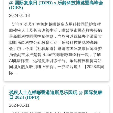
@ 国际复康日 (IDPD) x 乐龄科技博览暨高峰会
(GIES)
2024-01-18
近年社会及社福机构越嚟越多应用科技同照护食帮
助残疾人士及长者改善生活，咁普罗市民点样去接触
最新嘅科技同照护食信息，当然可以选择去全港最大
型嘅乐龄科技公众教育活动「乐龄科技博览暨高峰
会」啦，今集【社联频道】邀请咗国际复康日筹备委
员会副主席严楚碧 Rabi带我哋去GIES行一次，了解
AI健康筛查、远程复康训练平台、乐龄科技租赁网站
同埋又靓又吸引嘅照护食，一齐睇片啦！ 【2023年国
际 ...
残疾人士点样喺香港迪斯尼乐园玩 @ 国际复康
日 2023 (IDPD)
2024-01-11