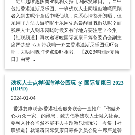
近年越嚟越多商业机构支持【国际复康日】，当中
包括香港迪斯尼乐园。一班残疾人士同埋佢地嘅照顾
者入到去呢个童话中嘅仙境，真系心情都开朗晒，但
系用咩方法去游览呢个乐园先系最醒目嘅做法呢？而
残疾人士入到乐园嘅时候又有咩地方要注意？今集
【社联频道】再次邀请咗国际复康日筹备委员会副主
席严楚碧 Rabi带我哋一齐去香港迪斯尼乐园玩吓食
吓，去唔同嘅打卡点影吓相啦。 【2023年国际复康
日】由劳 ...
残疾人士点样喺海洋公园玩 @ 国际复康日 2023
(IDPD)
2024-01-04
香港复康联会/香港社会服务联会一直推广「伤健齐
心‧万众一家」的讯息，致力倡导残疾人士融入社会。
要融入社会当然不能不去主题游乐园玩啦，今集【社
联频道】就邀请国际复康日筹备委员会副主席严楚碧