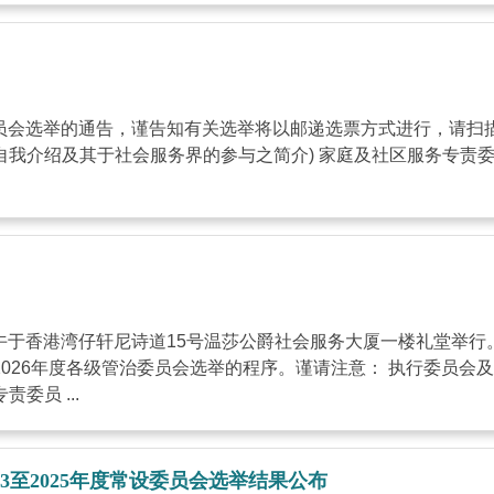
责委员会选举的通告，谨告知有关选举将以邮递选票方式进行，请扫描下列二
的自我介绍及其于社会服务界的参与之简介) 家庭及社区服务专责
2日下午于香港湾仔轩尼诗道15号温莎公爵社会服务大厦一楼礼堂
-2026年度各级管治委员会选举的程序。谨请注意： 执行委员
委员 ...
2023至2025年度常设委员会选举结果公布