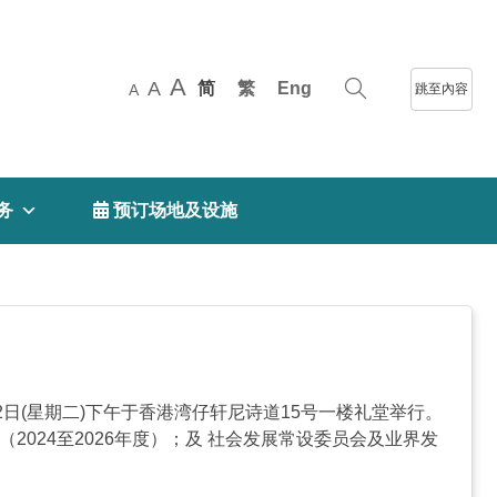
A
A
简
繁
Eng
跳至內容
A
务
 预订场地及设施
日(星期二)下午于香港湾仔轩尼诗道15号一楼礼堂举行。
024至2026年度）；及 社会发展常设委员会及业界发