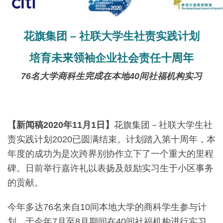
花旗集团
–
社联大学生社责实践计划
培育
未来领
袖企业社会责任
十周年
76
名大学商科生
完成
在本地
40
间社福机构实习
【新闻稿
2020
年
11
月
1
日】
花旗集团－社联大学生社
责实践计划2020已圆满结束。计划踏入第十周年，本
年度的成功为是次跨界别协作立下了一个重大的里程
碑。日前举行嘉许礼以表扬及鼓励实习生于小区事务
的贡献。
今年多达76名来自10间本地大学的商科学生参与计
划，于今年7月至8月期间在40间社福机构进行实习。