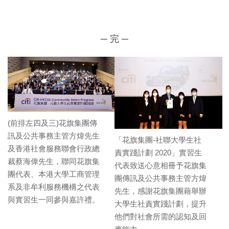
─
完 ─
(前排左四及三)花旗集團傳
訊及公共事務主管方煒先生
「花旗集團-社聯大學生社
及香港社會服務聯會行政總
責實踐計劃 2020」實習生
裁蔡海偉先生，聯同花旗集
代表致送心意相冊予花旗集
團代表、本港大學工商管理
團傳訊及公共事務主管方煒
系及非牟利服務機構之代表
先生，感謝花旗集團藉舉辦
與實習生一同參與嘉許禮。
大學生社責實踐計劃，提升
他們對社會所需的認知及回