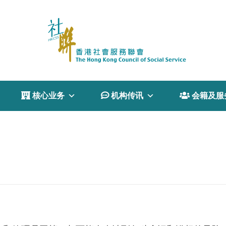
 核心业务
 机构传讯
 会籍及服