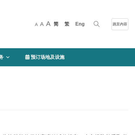
A
A
简
繁
Eng
跳至內容
A
务
 预订场地及设施