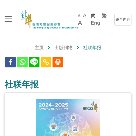
A
简
繁
A
跳至內容
A
Eng
主页
出版刊物
社联年报
社联年报