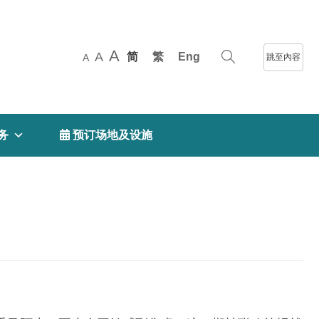
A
A
简
繁
Eng
跳至內容
A
务
 预订场地及设施